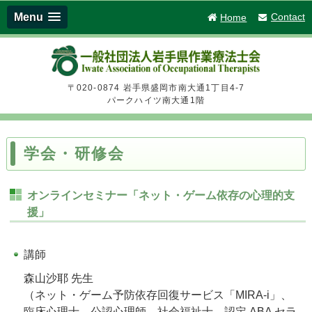
Menu
Contact
Home
一般社団法人 
〒020-0874 岩手県盛岡市南大通1丁目4-7
パークハイツ南大通1階
学会・研修会
オンラインセミナー「ネット・ゲーム依存の心理的支
援」
講師
森山沙耶 先生
（ネット・ゲーム予防依存回復サービス「MIRA-i」、
臨床心理士、公認心理師、社会福祉士、認定 ABA セラ