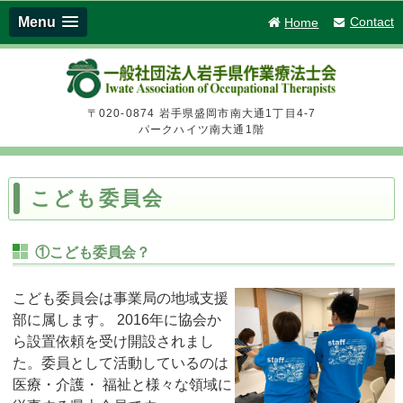
Menu
Contact
Home
一般社団法人 
〒020-0874 岩手県盛岡市南大通1丁目4-7
パークハイツ南大通1階
こども委員会
①こども委員会？
こども委員会は事業局の地域支援
部に属します。 2016年に協会か
ら設置依頼を受け開設されまし
た。委員として活動しているのは
医療・介護・ 福祉と様々な領域に